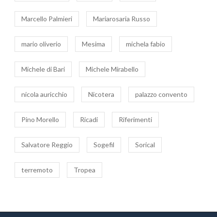
Marcello Palmieri
Mariarosaria Russo
mario oliverio
Mesima
michela fabio
Michele di Bari
Michele Mirabello
nicola auricchio
Nicotera
palazzo convento
Pino Morello
Ricadi
Riferimenti
Salvatore Reggio
Sogefil
Sorical
terremoto
Tropea