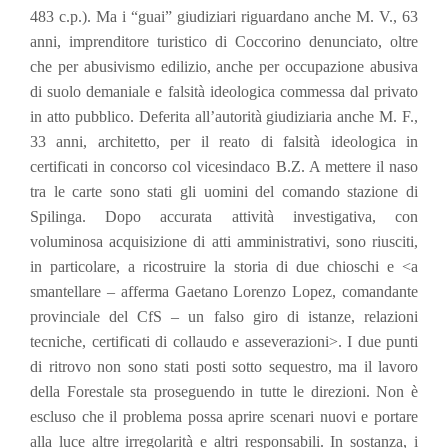
483 c.p.). Ma i “guai” giudiziari riguardano anche M. V., 63
anni, imprenditore turistico di Coccorino denunciato, oltre
che per abusivismo edilizio, anche per occupazione abusiva
di suolo demaniale e falsità ideologica commessa dal privato
in atto pubblico. Deferita all’autorità giudiziaria anche M. F.,
33 anni, architetto, per il reato di falsità ideologica in
certificati in concorso col vicesindaco B.Z. A mettere il naso
tra le carte sono stati gli uomini del comando stazione di
Spilinga. Dopo accurata attività investigativa, con
voluminosa acquisizione di atti amministrativi, sono riusciti,
in particolare, a ricostruire la storia di due chioschi e <a
smantellare – afferma Gaetano Lorenzo Lopez, comandante
provinciale del CfS – un falso giro di istanze, relazioni
tecniche, certificati di collaudo e asseverazioni>. I due punti
di ritrovo non sono stati posti sotto sequestro, ma il lavoro
della Forestale sta proseguendo in tutte le direzioni. Non è
escluso che il problema possa aprire scenari nuovi e portare
alla luce altre irregolarità e altri responsabili. In sostanza, i