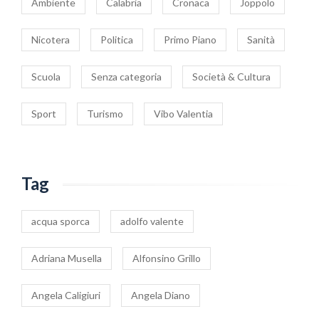
Ambiente
Calabria
Cronaca
Joppolo
Nicotera
Politica
Primo Piano
Sanità
Scuola
Senza categoria
Società & Cultura
Sport
Turismo
Vibo Valentia
Tag
acqua sporca
adolfo valente
Adriana Musella
Alfonsino Grillo
Angela Caligiuri
Angela Diano