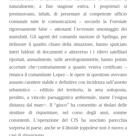
naturalmente, a fine stagione estiva. I proprietari si
premuravano, infatti, di presentare al competente ufficio
comunale tutte le comunicazioni – secondo la Forestale
rigorosamente false – attestanti l’avvenuto smontaggio dei
manufatti. Gli agenti del comando stazione di Spilinga, per
delineare il quadro chiaro della situazione, hanno spulciato
interi faldoni di documenti e attraverso i i rilievi satellitari
riportati, annualmente, sulle aerofogrammetrie, hanno potuto
accertare che<contrariamente a quanto veniva certificato –
rimarca il comandante Lopez – le opere in questione avevano
assunto carattere stabile e definitivo con incidenza sull’assetto
urbanistico – edilizio del territorio, in area sottoposta,
peraltro, a vincolo paesaggistico ambientale, stante l’esigua
distanza dal mare>. Il “gioco” ha consentito ai titolari delle
strutture di risparmiare, nel corso degli anni, somme
consistenti. L’operazione del CfS ha suscitato parecchia
sorpresa in paese, anche se il litorale joppolese non è nuovo a
casi di abusivismo.