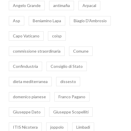
Angelo Grande
antimafia
Arpacal
Asp
Beniamino Lapa
Biagio D’Ambrosio
Capo Vaticano
coisp
commissione straordinaria
Comune
Confindustria
Consiglio di Stato
dieta mediterranea
dissesto
domenico pianese
Franco Pagano
Giuseppe Dato
Giuseppe Scopelliti
ITIS Nicotera
joppolo
Limbadi