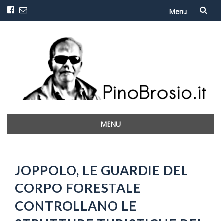
Menu
Vai
al
contenuto
MENU
Vai
al
contenuto
JOPPOLO, LE GUARDIE DEL
CORPO FORESTALE
CONTROLLANO LE