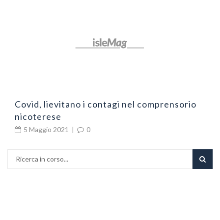
L
l
Covid, lievitano i contagi nel comprensorio
nicoterese
5 Maggio 2021
|
0